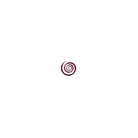
zelena lozina stjenica
Smrdljivi martin je kukac iz nadreda rilčara, reda
stjenica, podreda kopnenih stjenica...