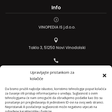
Info
=
VINOPEDIA IS j.d.o.o.

Taklo 3, 51250 Novi Vinodolski

Bojana +385 91 738 3613
Upravljajte pristankom za
kolačiće

Jadranko +385 91 501 4218
Da bismo pružili najbolje iskustvo, koristimo tehnologije poput kolačića
za čuvanje i/ili pristup informacijama o uređaju. Suglasnost s ovim
tehnologijama će nam omogućiti da obrađujemo podatke kao što su

ponašanje pri pregledavanju ili jedinstveni ID-ovi na ovoj web stranici.
Nepristanak ili povlačenje suglasnosti može negativno utjecati na
info@vinopedia.hr
određene karakteristike i funkcije.