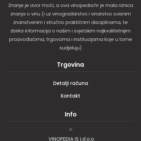
Znanje je izvor moći, a ova vinopedia.hr je mala riznica
znanja o vinu (i uz vinogradarstvo i vinarstvo ovisnim
znanstvenim i stručno praktičnim disciplinama, te
zbirka informacija o našim i svjetskim najkvalitetnijim
proizvođačima, trgovcima i institucijama koje u tome
sudjeluju)
Trgovina
Detalji računa
Kontakt
Info
=
VINOPEDIA IS j.d.o.o.