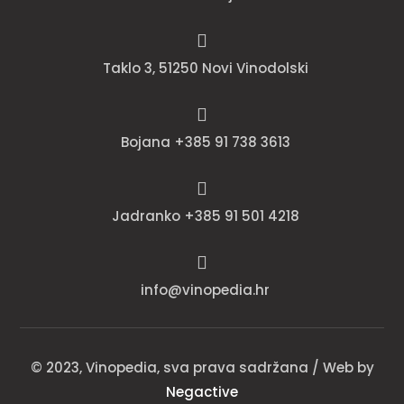

Taklo 3, 51250 Novi Vinodolski

Bojana +385 91 738 3613

Jadranko +385 91 501 4218

info@vinopedia.hr
© 2023, Vinopedia, sva prava sadržana / Web by
Negactive