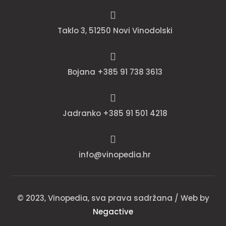

Taklo 3, 51250 Novi Vinodolski

Bojana +385 91 738 3613

Jadranko +385 91 501 4218

info@vinopedia.hr
© 2023, Vinopedia, sva prava sadržana / Web by
Negactive