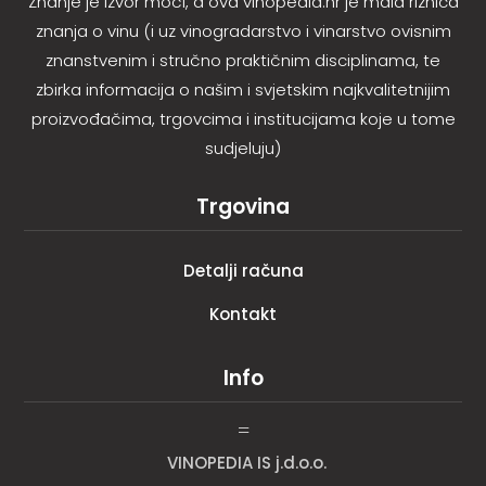
Znanje je izvor moći, a ova vinopedia.hr je mala riznica
znanja o vinu (i uz vinogradarstvo i vinarstvo ovisnim
znanstvenim i stručno praktičnim disciplinama, te
zbirka informacija o našim i svjetskim najkvalitetnijim
proizvođačima, trgovcima i institucijama koje u tome
sudjeluju)
Trgovina
Detalji računa
Kontakt
Info
=
VINOPEDIA IS j.d.o.o.