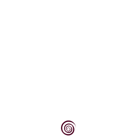
Štitaste uši su vrlo rašireni štetnici iz reda kukaca
(svrstani u poseban podred što se dalje...