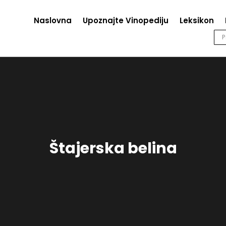
Naslovna
Upoznajte Vinopediju
Leksikon
Štajerska belina