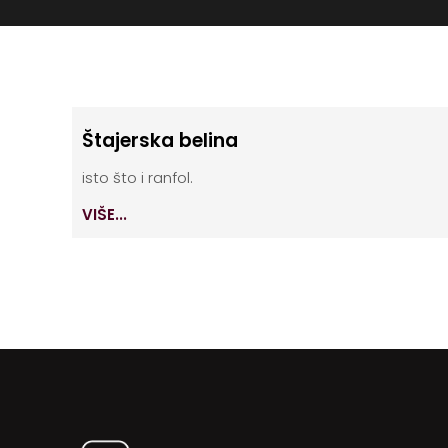
Štajerska belina
isto što i ranfol.
VIŠE...