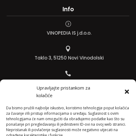
Info
=
VINOPEDIA IS j.d.o.o.

Taklo 3, 51250 Novi Vinodolski

Bojana +385 91 738 3613
Upravljajte pristankom za
kolačiće

Jadranko +385 91 501 4218
Da bismo pružili najbolje iskustvo, koristimo tehnologije poput kolačića
za čuvanje i/ili pristup informacijama o uređaju. Suglasnost s ovim
tehnologijama će nam omogućiti da obrađujemo podatke kao što su

ponašanje pri pregledavanju ili jedinstveni ID-ovi na ovoj web stranici.
Nepristanak ili povlačenje suglasnosti može negativno utjecati na
info@vinopedia.hr
određene karakteristike i funkcije.