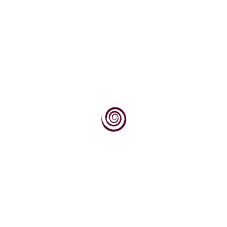
Plavo bistrenje
Plavo bistrenje je naziv za postupak
odstranjivanja teških metala iz vina, (u koje se
uvrštavaju...