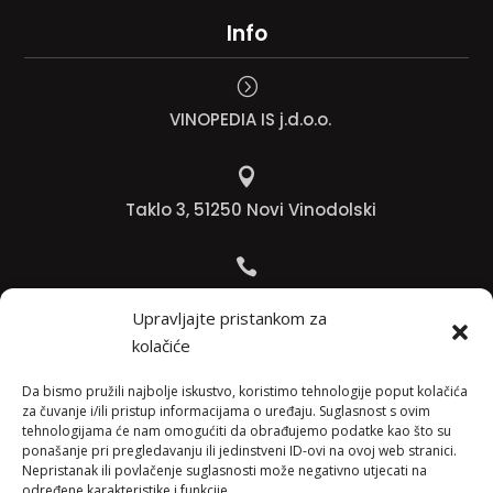
Info
=
VINOPEDIA IS j.d.o.o.

Taklo 3, 51250 Novi Vinodolski

Bojana +385 91 738 3613
Upravljajte pristankom za
kolačiće

Jadranko +385 91 501 4218
Da bismo pružili najbolje iskustvo, koristimo tehnologije poput kolačića
za čuvanje i/ili pristup informacijama o uređaju. Suglasnost s ovim
tehnologijama će nam omogućiti da obrađujemo podatke kao što su

ponašanje pri pregledavanju ili jedinstveni ID-ovi na ovoj web stranici.
Nepristanak ili povlačenje suglasnosti može negativno utjecati na
info@vinopedia.hr
određene karakteristike i funkcije.