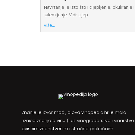
Navrtanje je isto što i cijepljenje, okuliranje i
kalemljenje. Vidi: cijep
Više...
Znanje je izvor moći, a ova vinopedia.hr je mala
riznica znanja o vinu (i uz vinogradarstvo i vinarstvo
ovisnim znanstvenim i stručno praktičnim