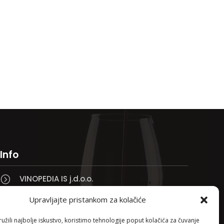
Info
VINOPEDIA IS j.d.o.o.
=
Taklo 3, 51250 Novi Vinodolski

Upravljajte pristankom za kolačiće
Bojana +385 91 738 3613

žili najbolje iskustvo, koristimo tehnologije poput kolačića za čuvanje