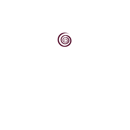
Maraština je autohtona bijela sorta regije
Primorske Hrvatske koja je svrstana među
preporučene u...
Znanje je izvor moći, a ova vinopedia.hr je mala riznica
znanja o vinu (i uz vinogradarstvo i vinarstvo ovisnim