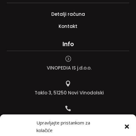
Detalji računa
Kontakt
Info
=
VINOPEDIA IS j.d.o.o.

Taklo 3, 51250 Novi Vinodolski

Bojana +385 91 738 3613
Upravljajte pristankom za
kolačiće
