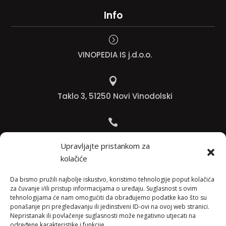
Info
=
VINOPEDIA IS j.d.o.o.

Taklo 3, 51250 Novi Vinodolski

Bojana +385 91 738 3613
Upravljajte pristankom za
kolačiće

Jadranko +385 91 501 4218
Da bismo pružili najbolje iskustvo, koristimo tehnologije poput kolačića
za čuvanje i/ili pristup informacijama o uređaju. Suglasnost s ovim
tehnologijama će nam omogućiti da obrađujemo podatke kao što su

ponašanje pri pregledavanju ili jedinstveni ID-ovi na ovoj web stranici.
Nepristanak ili povlačenje suglasnosti može negativno utjecati na
info@vinopedia.hr
određene karakteristike i funkcije.