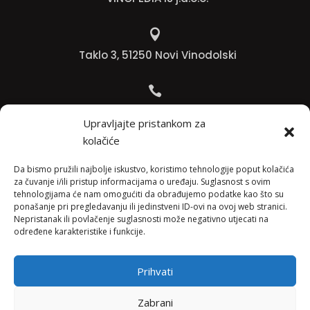

Taklo 3, 51250 Novi Vinodolski

Bojana +385 91 738 3613
Upravljajte pristankom za
kolačiće

Jadranko +385 91 501 4218
Da bismo pružili najbolje iskustvo, koristimo tehnologije poput kolačića
za čuvanje i/ili pristup informacijama o uređaju. Suglasnost s ovim
tehnologijama će nam omogućiti da obrađujemo podatke kao što su

ponašanje pri pregledavanju ili jedinstveni ID-ovi na ovoj web stranici.
Nepristanak ili povlačenje suglasnosti može negativno utjecati na
info@vinopedia.hr
određene karakteristike i funkcije.
Prihvati
© 2023, Vinopedia, sva prava sadržana / Web by
Zabrani
Negactive