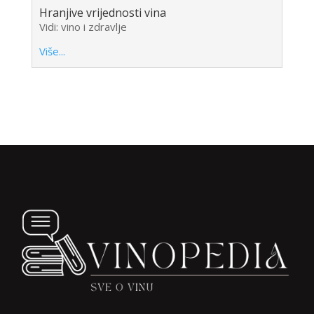
Hranjive vrijednosti vina
Vidi: vino i zdravlje
Više...