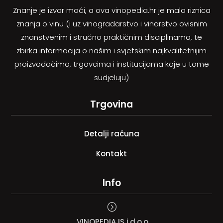
Znanje je izvor moći, a ova vinopedia.hr je mala riznica
znanja o vinu (i uz vinogradarstvo i vinarstvo ovisnim
znanstvenim i stručno praktičnim disciplinama, te
zbirka informacija o našim i svjetskim najkvalitetnijim
proizvođačima, trgovcima i institucijama koje u tome
sudjeluju)
Trgovina
Detalji računa
Kontakt
Info
=
VINOPEDIA IS j.d.o.o.