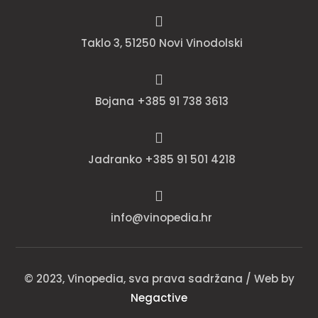

Taklo 3, 51250 Novi Vinodolski

Bojana +385 91 738 3613

Jadranko +385 91 501 4218

info@vinopedia.hr
© 2023, Vinopedia, sva prava sadržana / Web by
Negactive