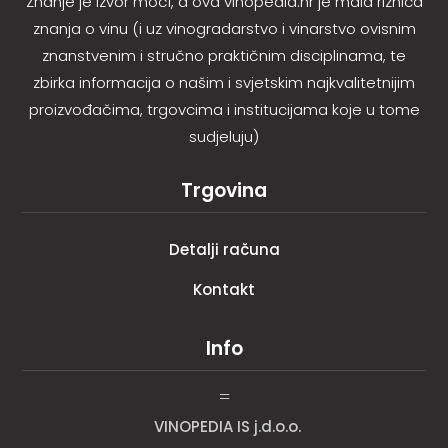
Znanje je izvor moći, a ova vinopedia.hr je mala riznica
znanja o vinu (i uz vinogradarstvo i vinarstvo ovisnim
znanstvenim i stručno praktičnim disciplinama, te
zbirka informacija o našim i svjetskim najkvalitetnijim
proizvođačima, trgovcima i institucijama koje u tome
sudjeluju)
Trgovina
Detalji računa
Kontakt
Info
=
VINOPEDIA IS j.d.o.o.