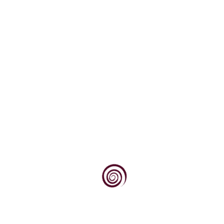
Gradišćansko-panonski red vitezova vina