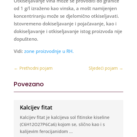
Otkiseljavanje vina može se provoditi do granice
od 1 g/l izraženo kao vinska, a mošt namijenjen
koncentriranju može se djelomično otkiseljavati.
Istovremeno dokiseljavanje i pojačavanje, kao i
dokiseljavanje i otkiseljavanje istog proizvoda nije
dopušteno.
Vidi:
zone proizvodnje u RH.
←
Prethodni pojam
Sljedeći pojam
→
Povezano
Kalcijev fitat
Kalcijev fitat je kalcijeva sol fitinske kiseline
(C6H12O27P6Ca6) kojom se, slično kao i s
kalijevim ferocijanidom ...