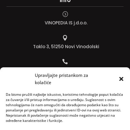
Info
=
VINOPEDIA IS j.d.o.o.

Taklo 3, 51250 Novi Vinodolski

Bojana +385 91 738 3613
Upravljajte pristankom za
kolačiće

Jadranko +385 91 501 4218
Da bismo pružili najbolje iskustvo, koristimo tehnologije poput kolačića
za čuvanje i/ili pristup informacijama o uređaju. Suglasnost s ovim
tehnologijama će nam omogućiti da obrađujemo podatke kao što su

ponašanje pri pregledavanju ili jedinstveni ID-ovi na ovoj web stranici.
Nepristanak ili povlačenje suglasnosti može negativno utjecati na
info@vinopedia.hr
određene karakteristike i funkcije.