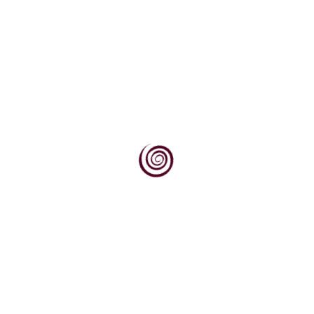
Linnaeus Carl (Linné)
Linnaeus Carl (Linné) (1707. - 1778.) je švedski prirodoslovac (čije se ime
češće piše po kasnije stečenom ...
VIŠE ...
Trocken
Trocken (njem., čit. troken) je isto što i hrv. suho, tal. secco itd. Vidi: tip
vina
VIŠE ...
Novosti