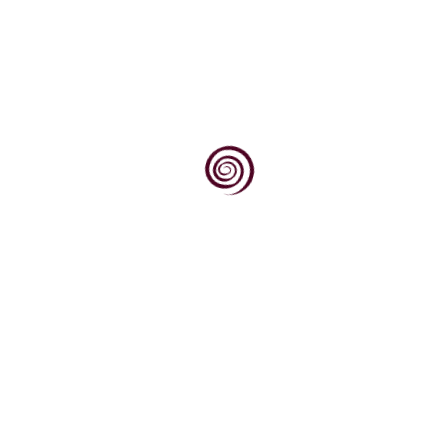
Dovoljno je stati na vrh brijega, pogledati
prema jugu, prema obroncima Krndije i Dilja
obraslim...
Dok svjetska vinska scena sve više traži
autentičnost, podrijetlo i priču, Kvarner
upravo na tim...