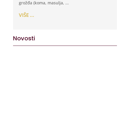
grožđa (koma, masulja, ...
VIŠE ...
Novosti
ĐAKOVAČKO VINOGORJE NIKAD
POSJEĆENIJE Mandićevac i Trnava
šestu godinu zaredom otvorili
vrata vinskih podruma
Dovoljno je stati na vrh brijega, pogledati