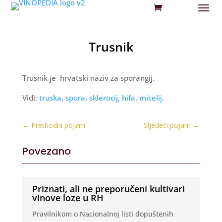
Trusnik
Trusnik je hrvatski naziv za sporangij.
Vidi:
truska
,
spora
,
sklerocij
,
hifa
,
micelij
.
←
Prethodni pojam
Sljedeći pojam
→
Povezano
Priznati, ali ne preporučeni kultivari
vinove loze u RH
Pravilnikom o Nacionalnoj listi dopuštenih