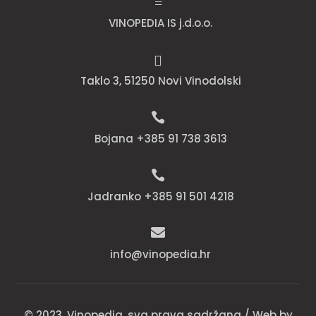
=
VINOPEDIA IS j.d.o.o.

Taklo 3, 51250 Novi Vinodolski

Bojana +385 91 738 3613

Jadranko +385 91 501 4218

info@vinopedia.hr
© 2023, Vinopedia, sva prava sadržana / Web by