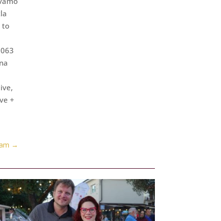
čavamo
tla
 to
.063
 na
ive,
ive +
jam
→