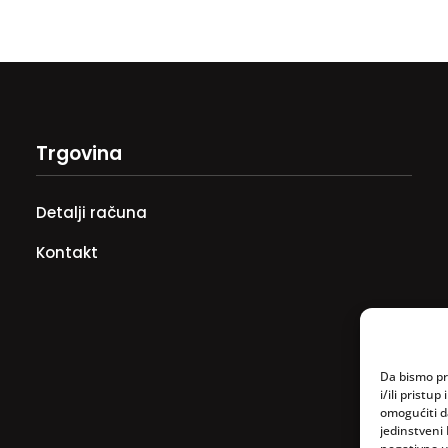
Trgovina
Detalji računa
Kontakt
Da bismo pru
i/ili prist
omogućiti d
jedinstveni 