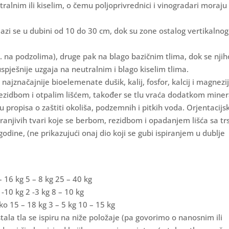
tralnim ili kiselim, o čemu poljoprivrednici i vinogradari moraju
lazi se u dubini od 10 do 30 cm, dok su zone ostalog vertikalnog
pr. na podzolima), druge pak na blago bazičnim tlima, dok se nji
uspješnije uzgaja na neutralnim i blago kiselim tlima.
ajznačajnije bioelemenate dušik, kalij, fosfor, kalcij i magnezij
ezidbom i otpalim lišćem, također se tlu vraća dodatkom miner
du propisa o zaštiti okoliša, podzemnih i pitkih voda. Orjentacijs
ranjivih tvari koje se berbom, rezidbom i opadanjem lišća sa tr
odine, (ne prikazujući onaj dio koji se gubi ispiranjem u dublje
– 16 kg 5 – 8 kg 25 – 40 kg
-10 kg 2 -3 kg 8 – 10 kg
oko 15 – 18 kg 3 – 5 kg 10 – 15 kg
ala tla se ispiru na niže položaje (pa govorimo o nanosnim ili