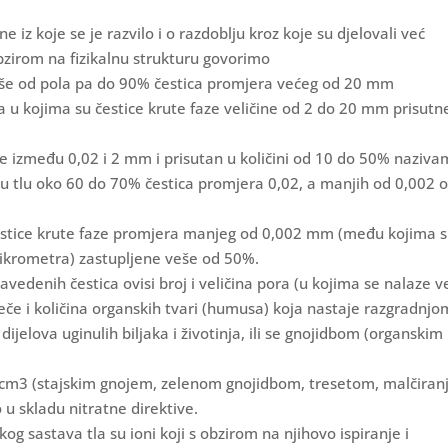
e iz koje se je razvilo i o razdoblju kroz koje su djelovali već
obzirom na fizikalnu strukturu govorimo
više od pola pa do 90% čestica promjera većeg od 20 mm
la u kojima su čestice krute faze veličine od 2 do 20 mm prisutn
čine između 0,02 i 2 mm i prisutan u količini od 10 do 50% naziv
u tlu oko 60 do 70% čestica promjera 0,02, a manjih od 0,002 
estice krute faze promjera manjeg od 0,002 mm (među kojima s
mikrometra) zastupljene veše od 50%.
vedenih čestica ovisi broj i veličina pora (u kojima se nalaze v
eče i količina organskih tvari (humusa) koja nastaje razgradnjo
 dijelova uginulih biljaka i životinja, ili se gnojidbom (organskim
/cm3 (stajskim gnojem, zelenom gnojidbom, tresetom, malčiran
o u skladu nitratne direktive.
og sastava tla su ioni koji s obzirom na njihovo ispiranje i