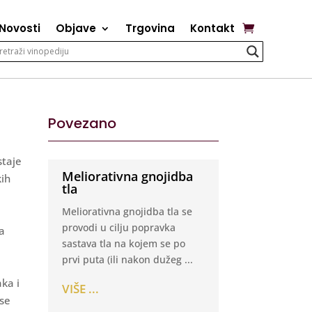
Novosti
Objave
Trgovina
Kontakt
Povezano
staje
Meliorativna gnojidba
kih
tla
Meliorativna gnojidba tla se
provodi u cilju popravka
na
sastava tla na kojem se po
prvi puta (ili nakon dužeg ...
aka i
VIŠE ...
 se