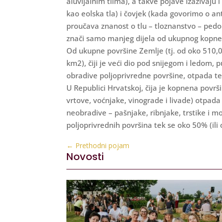
aluvijalnim tlima), a takve pojave izazivaju
kao eolska tla) i čovjek (kada govorimo o an
proučava znanost o tlu – tloznanstvo – pedol
znači samo manjeg dijela od ukupnog kopnen
Od ukupne površine Zemlje (tj. od oko 510,
km2), čiji je veći dio pod snijegom i ledom
obradive poljoprivredne površine, otpada t
U Republici Hrvatskoj, čija je kopnena površ
vrtove, voćnjake, vinograde i livade) otpada
neobradive – pašnjake, ribnjake, trstike i 
poljoprivrednih površina tek se oko 50% (ili
←
Prethodni pojam
Novosti