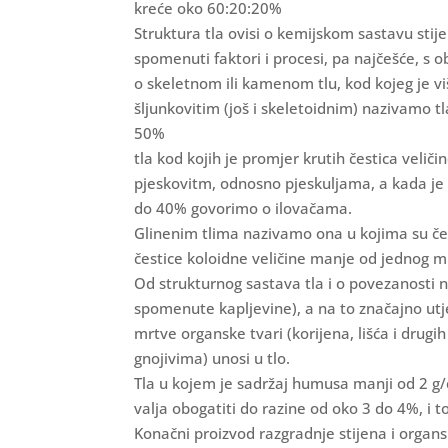
kreće oko 60:20:20%
Struktura tla ovisi o kemijskom sastavu stijen
spomenuti faktori i procesi, pa najčešće, s 
o skeletnom ili kamenom tlu, kod kojeg je 
šljunkovitim (još i skeletoidnim) nazivamo t
50%
tla kod kojih je promjer krutih čestica veli
pjeskovitm, odnosno pjeskuljama, a kada je 
do 40% govorimo o ilovačama.
Glinenim tlima nazivamo ona u kojima su č
čestice koloidne veličine manje od jednog 
Od strukturnog sastava tla i o povezanosti na
spomenute kapljevine), a na to značajno utj
mrtve organske tvari (korijena, lišća i drugih
gnojivima) unosi u tlo.
Tla u kojem je sadržaj humusa manji od 2 g
valja obogatiti do razine od oko 3 do 4%, i t
Konačni proizvod razgradnje stijena i organsk