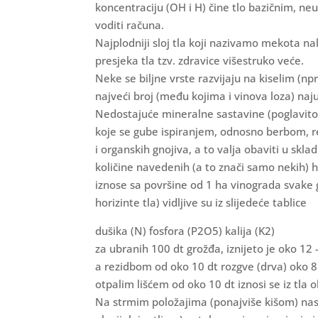
koncentraciju (OH i H) čine tlo bazičnim, neu
voditi računa.
Najplodniji sloj tla koji nazivamo mekota na
presjeka tla tzv. zdravice višestruko veće.
Neke se biljne vrste razvijaju na kiselim (n
najveći broj (među kojima i vinova loza) naj
Nedostajuće mineralne sastavine (poglavito n
koje se gube ispiranjem, odnosno berbom, r
i organskih gnojiva, a to valja obaviti u skla
količine navedenih (a to znači samo nekih) h
iznose sa površine od 1 ha vinograda svake g
horizinte tla) vidljive su iz slijedeće tablice
dušika (N) fosfora (P2O5) kalija (K2)
za ubranih 100 dt grožđa, iznijeto je oko 12 
a rezidbom od oko 10 dt rozgve (drva) oko 8 
otpalim lišćem od oko 10 dt iznosi se iz tla 
Na strmim položajima (ponajviše kišom) nast