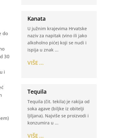
Kanata
U južnim krajevima Hrvatske
e do
naziv za napitak (vino ili jako
alkoholno piće) koji se nudi i
amo
ispija u znak ...
od 30
VIŠE ...
u i
eć
Tequila
m
Tequila (čit. tekila) je rakija od
soka agave (biljke iz obitelji
ljiljana). Najviše se proizvodi i
jem)
konzumira u ...
VIŠE ...