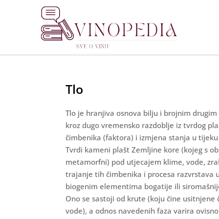
Tlo
Tlo je hranjiva osnova bilju i brojnim drugi
kroz dugo vremensko razdoblje iz tvrdog pla
čimbenika (faktora) i izmjena stanja u tijek
Tvrdi kameni plašt Zemljine kore (kojeg s o
metamorfni) pod utjecajem klime, vode, zraka
trajanje tih čimbenika i procesa razvrstava u
biogenim elementima bogatije ili siromašnije
Ono se sastoji od krute (koju čine usitnjene č
vode), a odnos navedenih faza varira ovisno 