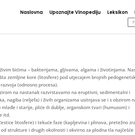
Naslovna
Upoznajte Vinopediju
Leksikon
m živim bićima – bakterijama, gljivama, algama i životinjama. Na
šta zemljine kore (litosfere) pod utjecajem brojnih pedogenets
u razvoja (odnosno procesa).
bzirom na nastanak razvrstavamo na eruptivni, sedimentalni i
, nagiba (reljefa) i živih organizama usitnjava se i s obzirom 
 mlađe i starije, pliće ili dublje, organskom tvari (humusom) i
 itd.
estice litosfere) i tekuće faze (kapljevina i plinova, pretežno zr
od strukture i drugih okolnosti i okvirno za plodna tla najčešće