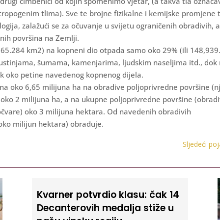
 i drugi čimbenici od kojih spomenimo vjetar, (a takva tla ozna
tropogenim tlima). Sve te brojne fizikalne i kemijske promjene 
ogija, zalažući se za očuvanje u svijetu ograničenih obradivih, a
ih površina na Zemlji.
065.284 km2) na kopneni dio otpada samo oko 29% (ili 148,939
, pustinjama, šumama, kamenjarima, ljudskim naseljima itd., dok
ek oko petine navedenog kopnenog dijela.
ina oko 6,65 milijuna ha na obradive poljoprivredne površine (nj
 oko 2 milijuna ha, a na ukupne poljoprivredne površine (obrad
močvare) oko 3 milijuna hektara. Od navedenih obradivih
 oko milijun hektara) obrađuje.
Sljedeći po
Kvarner potvrdio klasu: čak 14
Decanterovih medalja stiže u