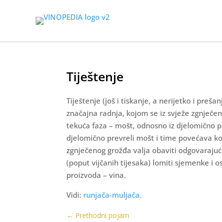
Tiještenje
Tiještenje (još i tiskanje, a nerijetko i preša
značajna radnja, kojom se iz svježe zgnječen
tekuća faza – mošt, odnosno iz djelomično pr
djelomično prevreli mošt i time povećava kor
zgnječenog grožđa valja obaviti odgovarajuć
(poput vijčanih tijesaka) lomiti sjemenke i o
proizvoda – vina.
Vidi:
runjača-muljača.
←
Prethodni pojam