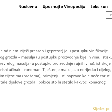
Naslovna
Upoznajte Vinopediju
Leksikon
nje od njem. riječi pressen i gepresst) je u postupku vinifikacije
og grožđa – masulja (u postupku proizvodnje bijelih vina) istisk
evrelog masulja (u postupku proizvodnje rujnih vina), istiskuje
isni učinak – randman. Tiještenje masulja, a nerijetko i cijelog,
im tijescima (prešama), primjenjujući naprave koje neće tarući
stale dijelove grozda i bobice što bi štetilo kakvoći konačnog
Sljedeći po