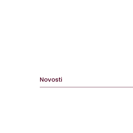
Novosti
Već desetu godinu zaredom, prvog vikenda 