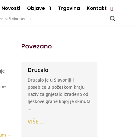
Novosti
Objave
Trgovina
Kontakt
Povezano
Drucalo
uje
Drucalo je u Slavoniji i
 ne
posebice u požeškom kraju
naziv za gnjetalo izrađeno od
ljeskove grane kojoj je skinuta
...
VIŠE ...
jam
→