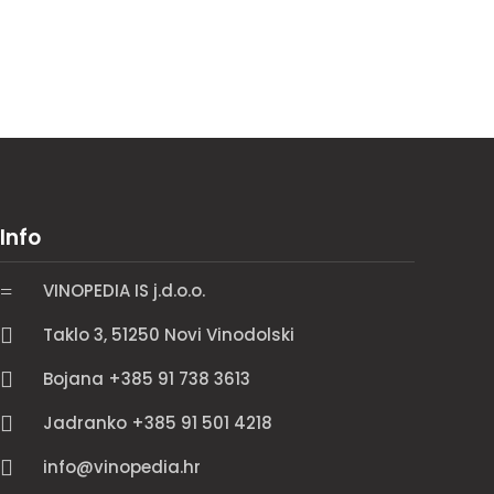
Info
=
VINOPEDIA IS j.d.o.o.

Taklo 3, 51250 Novi Vinodolski

Bojana +385 91 738 3613

Jadranko +385 91 501 4218

info@vinopedia.hr