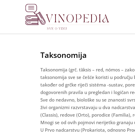
Taksonomija
Taksonomija (grč. tȁksis – red, nómos – zakon
taksonomija sve se češće koristi u području b
također od grčke riječi sistéma -sustav, por
dogovorenih pravila u pregledan i logičan re
Sve do nedavno, biološke su se znanosti svrst
živi organizmi razvrstavaju u dva nadcarstva,
(Classis), redove (Orto), porodice (Familia), 
Mnogi se od ovih pojmovi nerijetko granaju u
U Prvo nadcarstvu (Prokariota, odnosno Proc