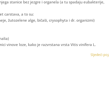
njega stanice bez jezgre i organela (a tu spadaju eubakterije,
t carstava, a to su:
eje, žutozelene alge, bičaši, crysophyta i dr. organizmi)
malia)
tnici vinove loze, kako je razvrstana vrsta Vitis vinifera L.
Sljedeći po