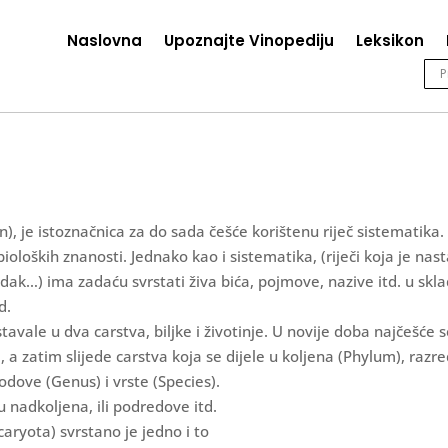
Naslovna
Upoznajte Vinopediju
Leksikon
), je istoznačnica za do sada češće korištenu riječ sistematika. 
ioloških znanosti. Jednako kao i sistematika, (riječi koja je nast
edak…) ima zadaću svrstati živa bića, pojmove, nazive itd. u skl
d.
avale u dva carstva, biljke i životinje. U novije doba najčešće s
 a zatim slijede carstva koja se dijele u koljena (Phylum), razr
rodove (Genus) i vrste (Species).
 nadkoljena, ili podredove itd.
aryota) svrstano je jedno i to