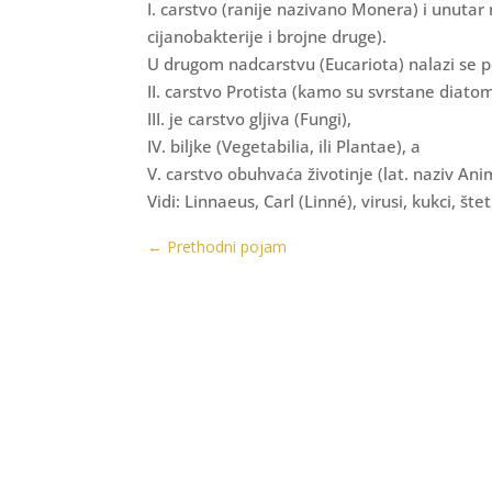
I. carstvo (ranije nazivano Monera) i unutar 
cijanobakterije i brojne druge).
U drugom nadcarstvu (Eucariota) nalazi se pe
II. carstvo Protista (kamo su svrstane diatom
III. je carstvo gljiva (Fungi),
IV. biljke (Vegetabilia, ili Plantae), a
V. carstvo obuhvaća životinje (lat. naziv Ani
Vidi: Linnaeus, Carl (Linné), virusi, kukci, šte
←
Prethodni pojam