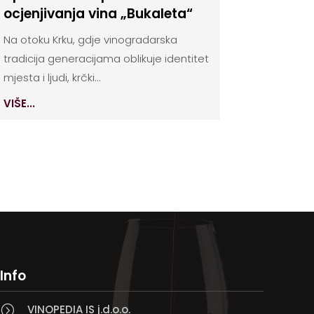
ocjenjivanja vina „Bukaleta“
Na otoku Krku, gdje vinogradarska
tradicija generacijama oblikuje identitet
mjesta i ljudi, krčki...
VIŠE...
Info
VINOPEDIA IS j.d.o.o.
=