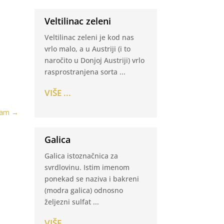
Veltilinac zeleni
Veltilinac zeleni je kod nas
vrlo malo, a u Austriji (i to
naročito u Donjoj Austriji) vrlo
rasprostranjena sorta ...
VIŠE ...
jam
→
Galica
Galica istoznačnica za
svrdlovinu. Istim imenom
ponekad se naziva i bakreni
(modra galica) odnosno
željezni sulfat ...
VIŠE ...