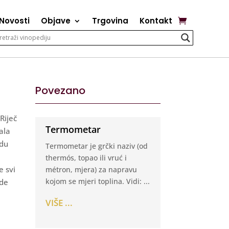
Novosti
Objave
Trgovina
Kontakt
Povezano
Riječ
Termometar
ala
adu
Termometar je grčki naziv (od
thermós, topao ili vruć i
e svi
métron, mjera) za napravu
kojom se mjeri toplina. Vidi: ...
ede
VIŠE ...