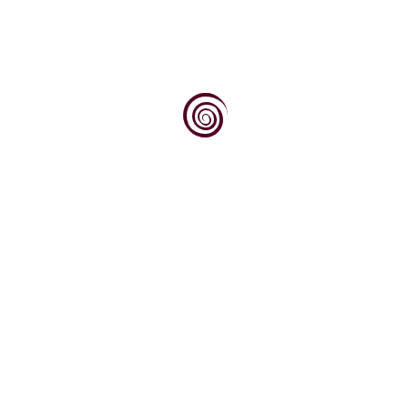
(Pulvinaria vitis) je termofilni štetnik na vinovoj
lozi, pa je to razlog što se pretežno i nalazi...
Zelena galica je uobičajen naziv za željezov
sulfat (FeSO4). U vinogradarstvu se koristi kao...