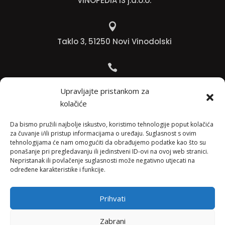
VINOPEDIA IS j.d.o.o.

Taklo 3, 51250 Novi Vinodolski

Bojana +385 91 738 3613
Upravljajte pristankom za
kolačiće

Jadranko +385 91 501 4218
Da bismo pružili najbolje iskustvo, koristimo tehnologije poput kolačića
za čuvanje i/ili pristup informacijama o uređaju. Suglasnost s ovim
tehnologijama će nam omogućiti da obrađujemo podatke kao što su

ponašanje pri pregledavanju ili jedinstveni ID-ovi na ovoj web stranici.
Nepristanak ili povlačenje suglasnosti može negativno utjecati na
info@vinopedia.hr
određene karakteristike i funkcije.
Prihvati
© 2023, Vinopedia, sva prava sadržana / Web by
Zabrani
Negactive