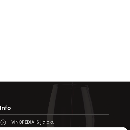
Info
VINOPEDIA IS j.d.o.o.
=