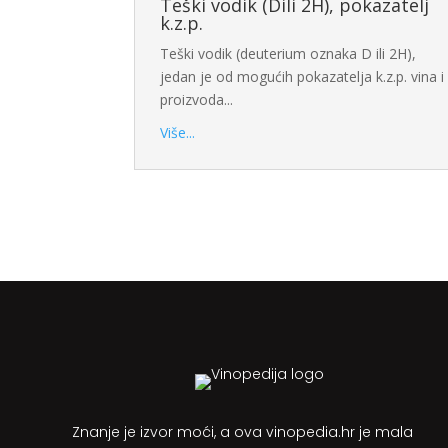
Teški vodik (Dili 2H), pokazatelj
k.z.p.
Teški vodik (deuterium oznaka D ili 2H),
jedan je od mogućih pokazatelja k.z.p. vina i
proizvoda...
Više...
Znanje je izvor moći, a ova vinopedia.hr je mala