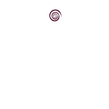
bilana, bilina, bljušt, busolić, čarapa,...
Na obroncima Ćićarije (općina Matulji) prije
pojave bolesti i štetnika na vinovoj lozi uzgajala
se...
Vidi: grenaš crni.