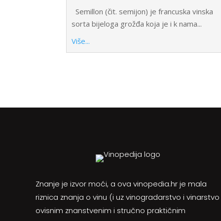
Semillon (čit. semijon) je francuska vinska
sorta bijeloga grožđa koja je i k nama...
Više...
Znanje je izvor moći, a ova vinopedia.hr je mala
riznica znanja o vinu (i uz vinogradarstvo i vinarstvo
ovisnim znanstvenim i stručno praktičnim