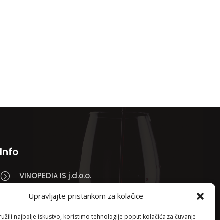
Info
VINOPEDIA IS j.d.o.o.
=
Taklo 3, 51250 Novi Vinodolski

Upravljajte pristankom za kolačiće
Bojana +385 91 738 3613

žili najbolje iskustvo, koristimo tehnologije poput kolačića za čuvanje