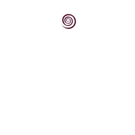
Znanje je izvor moći, a ova vinopedia.hr je mala riznica
znanja o vinu (i uz vinogradarstvo i vinarstvo ovisnim
znanstvenim i stručno praktičnim disciplinama, te zbirka
informacija o našim i svjetskim najkvalitetnijim
proizvođačima, trgovcima i institucijama koje u tome
sudjeluju)
Trgovina