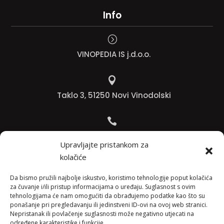
Info
=
VINOPEDIA IS j.d.o.o.

Taklo 3, 51250 Novi Vinodolski

Bojana +385 91 738 3613
Upravljajte pristankom za
kolačiće

Jadranko +385 91 501 4218
Da bismo pružili najbolje iskustvo, koristimo tehnologije poput kolačića
za čuvanje i/ili pristup informacijama o uređaju. Suglasnost s ovim
tehnologijama će nam omogućiti da obrađujemo podatke kao što su

ponašanje pri pregledavanju ili jedinstveni ID-ovi na ovoj web stranici.
Nepristanak ili povlačenje suglasnosti može negativno utjecati na
info@vinopedia.hr
određene karakteristike i funkcije.