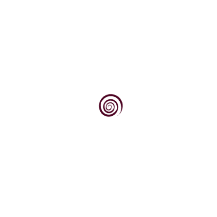
Najčešće moguće pogreške degustatora
Sustavi ocjenjivanja vina u mnogim svojim
dijelovima mogu biti istovjetni onima kojima se...