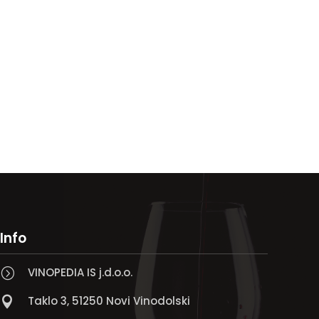
Info
VINOPEDIA IS j.d.o.o.
=
Taklo 3, 51250 Novi Vinodolski
