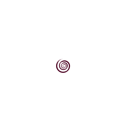
Iskrenje i pjenjenje
Iskrenje i pjenjenje za razliku od pjenjenja
iskrenjem označavamo onaj dio vidljive plinovite
faze...