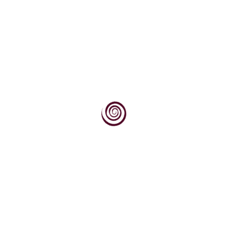
Gradacija
Gradacija (lat. gradus = stupanj) uz veći broj
značenja to je i jedinica za iskazivanje toplotnih...