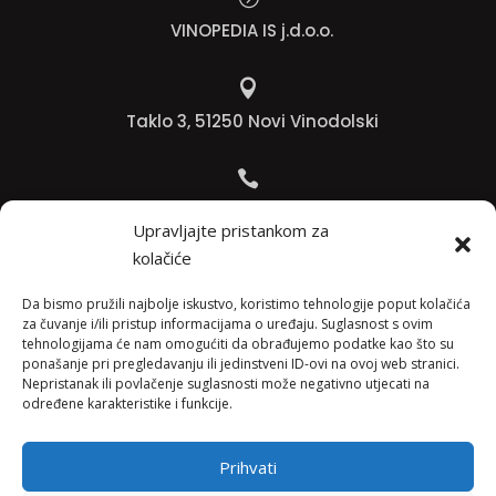
VINOPEDIA IS j.d.o.o.

Taklo 3, 51250 Novi Vinodolski

Bojana +385 91 738 3613
Upravljajte pristankom za
kolačiće

Jadranko +385 91 501 4218
Da bismo pružili najbolje iskustvo, koristimo tehnologije poput kolačića
za čuvanje i/ili pristup informacijama o uređaju. Suglasnost s ovim
tehnologijama će nam omogućiti da obrađujemo podatke kao što su

ponašanje pri pregledavanju ili jedinstveni ID-ovi na ovoj web stranici.
Nepristanak ili povlačenje suglasnosti može negativno utjecati na
info@vinopedia.hr
određene karakteristike i funkcije.
Prihvati
© 2023, Vinopedia, sva prava sadržana / Web by