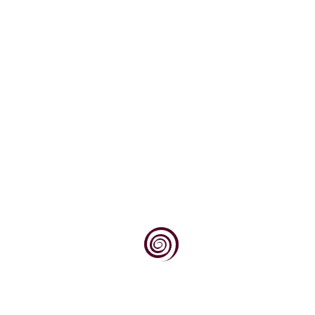
VIŠE ...
Novosti
Dovoljno je stati na vrh brijega, pogledati
prema jugu, prema obroncima Krndije i Dilja
obraslim...