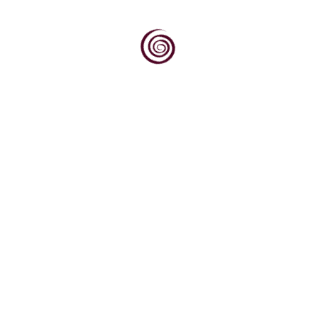
Dok svjetska vinska scena sve više traži
autentičnost, podrijetlo i priču, Kvarner
upravo na tim...
Na otoku Krku, gdje vinogradarska tradicija