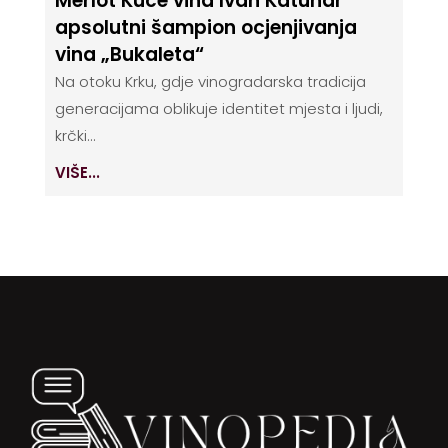
Merlot Kuće vina Ivan Katunar
apsolutni šampion ocjenjivanja
vina „Bukaleta“
Na otoku Krku, gdje vinogradarska tradicija
generacijama oblikuje identitet mjesta i ljudi,
krčki...
VIŠE...