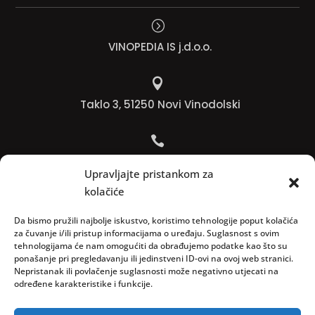
=
VINOPEDIA IS j.d.o.o.

Taklo 3, 51250 Novi Vinodolski

Bojana +385 91 738 3613
Upravljajte pristankom za
kolačiće

Jadranko +385 91 501 4218
Da bismo pružili najbolje iskustvo, koristimo tehnologije poput kolačića
za čuvanje i/ili pristup informacijama o uređaju. Suglasnost s ovim
tehnologijama će nam omogućiti da obrađujemo podatke kao što su

ponašanje pri pregledavanju ili jedinstveni ID-ovi na ovoj web stranici.
Nepristanak ili povlačenje suglasnosti može negativno utjecati na
info@vinopedia.hr
određene karakteristike i funkcije.