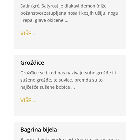
Satir (grč. Satyros) je dlakavi demon (niže
božanstvo) zatupljena nosa i kozjih ušiju, nogu
i repa, glave okićene ...
VIŠE ...
Grožđice
Grožđice se i kod nas nazivaju suho grožđe ili
sušeno grožđe, te suvice, premda su to
najčešće sušene bobice ...
VIŠE ...
Bagrina bijela
Bagrina bijela vinska sorta koja je, vjerojatno iz