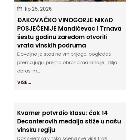
lip 25, 2026
ĐAKOVAČKO VINOGORJE NIKAD
POSJEĆENIJE Mandićevac i Trnava
šestu godinu zaredom otvorili
vrata vinskih podruma
Dovoljno je stati na vrh brijega, pogledati
prema jugu, prema obroncima Krndije i Dilja
obraslim...
VIŠE...
Kvarner potvrdio klasu: čak 14
Decanterovih medalja stiže u našu
vinsku regiju
Dok svjetska vinska scena sve više traži