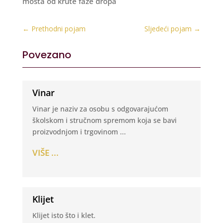
mošta od krute faze dropa
←
Prethodni pojam
Sljedeći pojam
→
Povezano
Vinar
Vinar je naziv za osobu s odgovarajućom
školskom i stručnom spremom koja se bavi
proizvodnjom i trgovinom ...
VIŠE ...
Klijet
Klijet isto što i klet.