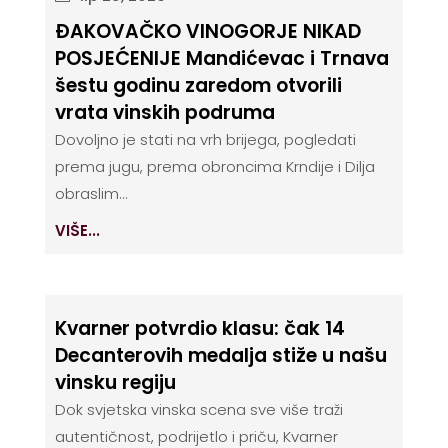
ĐAKOVAČKO VINOGORJE NIKAD
POSJEĆENIJE Mandićevac i Trnava
šestu godinu zaredom otvorili
vrata vinskih podruma
Dovoljno je stati na vrh brijega, pogledati
prema jugu, prema obroncima Krndije i Dilja
obraslim...
VIŠE...
Kvarner potvrdio klasu: čak 14
Decanterovih medalja stiže u našu
vinsku regiju
Dok svjetska vinska scena sve više traži
autentičnost, podrijetlo i priču, Kvarner