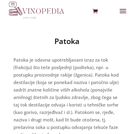
Patoka
Patoka je odavna upotrebljavani izraz za tok
(frakciju) što teče posljednji (podteka), npr. u
postupku proizvodnje rakije (žganica). Patoka kod
destilacije (koja se ponekad naziva i patočno ulje)
sadrži znatne količine viših alkohola (ponajviše
amilnog) štetnih za ljudsko zdravlje, zbog čega se
taj tok destilacije odvaja i koristi u tehničke svrhe
(kao gorivo, razrjeđivač i sl.). Patokom se, rjeđe,
naziva i drugi mošt, kad lit bude otočena, tj.
prešavina soka u postupku odvajanja tekuće faze