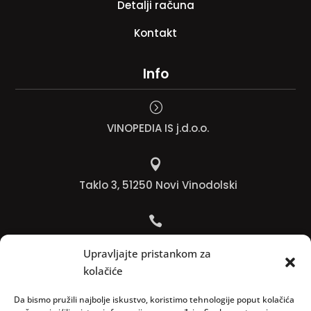
Detalji računa
Kontakt
Info
=
VINOPEDIA IS j.d.o.o.

Taklo 3, 51250 Novi Vinodolski

Bojana +385 91 738 3613
Upravljajte pristankom za
kolačiće

Jadranko +385 91 501 4218
Da bismo pružili najbolje iskustvo, koristimo tehnologije poput kolačića