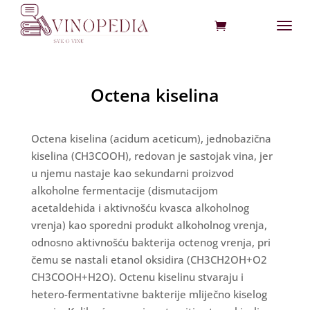
Octena kiselina
Octena kiselina (acidum aceticum), jednobazična
kiselina (CH3COOH), redovan je sastojak vina, jer
u njemu nastaje kao sekundarni proizvod
alkoholne fermentacije (dismutacijom
acetaldehida i aktivnošću kvasca alkoholnog
vrenja) kao sporedni produkt alkoholnog vrenja,
odnosno aktivnošću bakterija octenog vrenja, pri
čemu se nastali etanol oksidira (CH3CH2OH+O2
CH3COOH+H2O). Octenu kiselinu stvaraju i
hetero-fermentativne bakterije mliječno kiselog