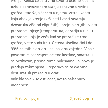
vrenja. Koliko će se u vinu stvoriti octene kiseline,
ovisi o zdravstvenom stanju osnovne sirovine
grožđa i sadržaja šećera u njemu, vrste kvasca
koja obavlja vrenje (vrškasti kvasci stvaraju
dvostruko više od eliptičkih) i brojnih drugih uvjeta
preradbe i njege (temperatura, aeracija u tijeku
preradbe, koja je veća kad se prerađuje crno
grožđe, vrste suđa itd.). Octena kiselina čini i do
99% od svih hlapivih kiselina vina zajedno. Vina s
povećanim sadržajem octene kiseline, smatraju
se octikavim, prema tome bolesnima i njihova je
prodaja zabranjena. Preporuča se takva vina
destilirati ili preraditi u ocat.
Vidi: hlapiva kiselost, ocat, aceto balsamico
modenese.
←
Prethodni pojam
Sljedeći pojam
→