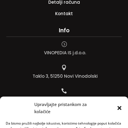
Detalji računa
Kontakt
Info
=
VINOPEDIA IS j.d.o.o.

Taklo 3, 51250 Novi Vinodolski

Bojana +385 91 738 3613
Upravljajte pristankom za
kolačiće

Jadranko +385 91 501 4218
Da bismo pružili najbolje iskustvo, koristimo tehnologije poput kolačića