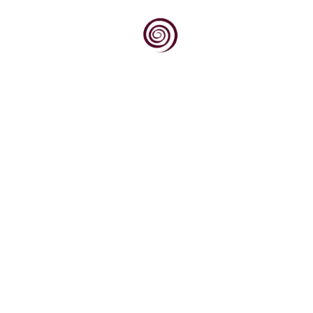
Od 2017. godine se u Gradu Rijeci održava
Međunarodni eno – gastro festival WineRi, te će
se ove...
Hladno ali sunčano. Pravo vrijeme za prvo