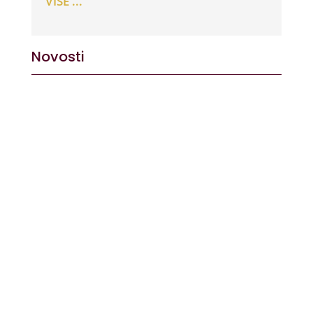
VIŠE ...
Novosti
Dovoljno je stati na vrh brijega, pogledati prema
jugu, prema obroncima Krndije i Dilja obraslim...