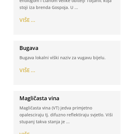
enologom i članom velike obitelji Toljanić koja
stoji iza brenda Gospoja. U ...
VIŠE ...
Bugava
Bugava lokalni viški naziv za vugavu bijelu.
VIŠE ...
Magličasta vina
Magličasta vina (VT) jedva primjetno
opalesciraju tj. difuzno reflektiraju svjetlo. Viši
stupanj takva stanja je ...