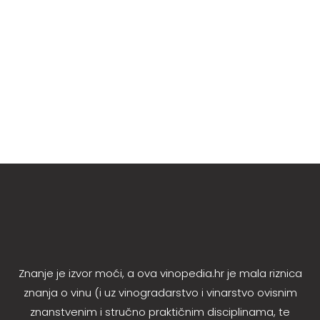
Na otoku Krku, gdje vinogradarska tradicija
generacijama oblikuje identitet mjesta i ljudi,
krčki...
Znanje je izvor moći, a ova vinopedia.hr je mala riznica
znanja o vinu (i uz vinogradarstvo i vinarstvo ovisnim
znanstvenim i stručno praktičnim disciplinama, te