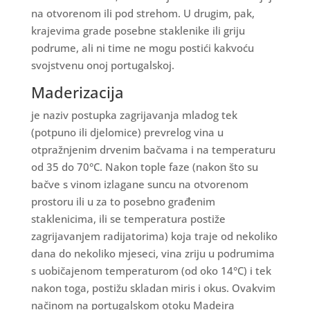
na otvorenom ili pod strehom. U drugim, pak,
krajevima grade posebne staklenike ili griju
podrume, ali ni time ne mogu postići kakvoću
svojstvenu onoj portugalskoj.
Maderizacija
je naziv postupka zagrijavanja mladog tek
(potpuno ili djelomice) prevrelog vina u
otpražnjenim drvenim bačvama i na temperaturu
od 35 do 70°C. Nakon tople faze (nakon što su
bačve s vinom izlagane suncu na otvorenom
prostoru ili u za to posebno građenim
staklenicima, ili se temperatura postiže
zagrijavanjem radijatorima) koja traje od nekoliko
dana do nekoliko mjeseci, vina zriju u podrumima
s uobičajenom temperaturom (od oko 14°C) i tek
nakon toga, postižu skladan miris i okus. Ovakvim
načinom na portugalskom otoku Madeira