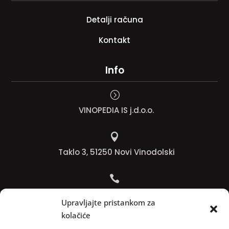
Detalji računa
Kontakt
Info
=
VINOPEDIA IS j.d.o.o.

Taklo 3, 51250 Novi Vinodolski

Bojana +385 91 738 3613
Upravljajte pristankom za
kolačiće
