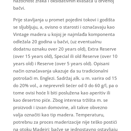
nazočnost zraka i oksidativnih kvasaca u drvenoj
bačvi.
Prije stavljanja u promet pojedini tokovi i godišta
se sljubljuju, a, ovisno o starosti i označavaju kao
Vintage madera u kojoj je najmlađa komponenta
odležala 20 godina u bačvi, (uz eventualnu
dodatnu oznaku over 20 years old), Extra Reserve
(over 15 years old), Special ili old Reserve (over 10
years old) i Reserve (over 5 years old). Opisani
način označavanja ukazuje da su tradicionalni
potrošači m. Englezi. Sadržaj alk. u m. varira od 15
do 20% vol., a neprevreli šećer od 0 do 60 g/l, pa o
tome ovisi hoće li biti poslužena kao aperitiv ili
kao desertno piće. Zbog interesa tržišta m. se
proizvodi i izvan domovine, ali takve obvezno
valja označiti kao tip madera. Temperaturu,
potrebnu za proces maderizacije nije teško postići
na otoku Madeiri; bačve se jednostavno ostavljaju