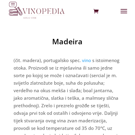
Madeira
(čit. madera), portugalsko spec.
vino
s istoimenog
otoka. Proizvodi se iz mješavina ili samo jedne
sorte po kojoj se može i označavati (sercial je m.
svijetlo zlatnožute boje, suha do polusuha;
verdelho na okus mekša i slađa; boal jantarna,
jako aromatična, slatka i teška, a malmsey slična
prethodnoj). Zrelo i prezrelo grožđe se tiješti,
odvaja prvi tok od ostalih i odvojeno vrije. Daljnji
tijek stvaranja ovog vina zvan maderizacija,
provodi se kod temperature od 35 do 70°C, uz