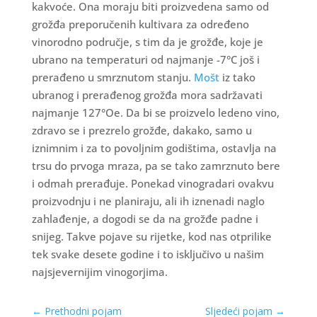
kakvoće. Ona moraju biti proizvedena samo od
grožđa preporučenih kultivara za određeno
vinorodno područje, s tim da je grožđe, koje je
ubrano na temperaturi od najmanje -7°C još i
prerađeno u smrznutom stanju.
Mošt
iz tako
ubranog i prerađenog grožđa mora sadržavati
najmanje 127°Oe. Da bi se proizvelo ledeno vino,
zdravo se i prezrelo grožđe, dakako, samo u
iznimnim i za to povoljnim godištima, ostavlja na
trsu do prvoga mraza, pa se tako zamrznuto bere
i odmah prerađuje. Ponekad vinogradari ovakvu
proizvodnju i ne planiraju, ali ih iznenadi naglo
zahlađenje, a dogodi se da na grožđe padne i
snijeg. Takve pojave su rijetke, kod nas otprilike
tek svake desete godine i to isključivo u našim
najsjevernijim vinogorjima.
←
Prethodni pojam
Sljedeći pojam
→