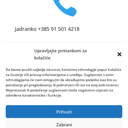

Jadranko +385 91 501 4218

Upravljajte pristankom za
kolačiće
Da bismo pružili najbolje iskustvo, koristimo tehnologije poput kolačića
za čuvanje i/ili pristup informacijama o uređaju. Suglasnost s ovim
tehnologijama će nam omogućiti da obrađujemo podatke kao što su
info@vinopedia.hr
ponašanje pri pregledavanju ili jedinstveni ID-ovi na ovoj web stranici.
Nepristanak ili povlačenje suglasnosti može negativno utjecati na
određene karakteristike i funkcije.
© 2023, Vinopedia, sva prava sadržana / Web by
Prihvati
Negactive
Zabrani