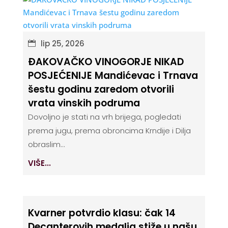
lip 25, 2026
ĐAKOVAČKO VINOGORJE NIKAD
POSJEĆENIJE Mandićevac i Trnava
šestu godinu zaredom otvorili
vrata vinskih podruma
Dovoljno je stati na vrh brijega, pogledati
prema jugu, prema obroncima Krndije i Dilja
obraslim...
VIŠE...
Kvarner potvrdio klasu: čak 14
Decanterovih medalja stiže u našu