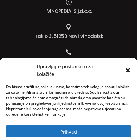
=
VINOPEDIA IS j.d.o.o.

Taklo 3, 51250 Novi Vinodolski

Bojana +385 91 738 3613
Upravljajte pristankom za
kolačiće

Jadranko +385 91 501 4218
Da bismo pružili najbolje iskustvo, koristimo tehnologije poput kolačića
za čuvanje i/ili pristup informacijama o uređaju. Suglasnost s ovim
tehnologijama će nam omogućiti da obrađujemo podatke kao što su

ponašanje pri pregledavanju ili jedinstveni ID-ovi na ovoj web stranici.
Nepristanak ili povlačenje suglasnosti može negativno utjecati na
info@vinopedia.hr
određene karakteristike i funkcije.
Prihvati