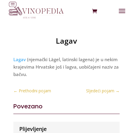
Lagav
Lagav
(njemački Lägel, latinski lagena) je u nekim
krajevima Hrvatske još i lagva, uobičajeni naziv za
bačvu.
←
Prethodni pojam
Sljedeći pojam
→
Povezano
Plijevljenje