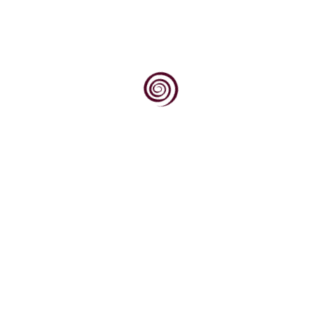
a u kolovozu, more u Ičićima postaje neobičan vinski...