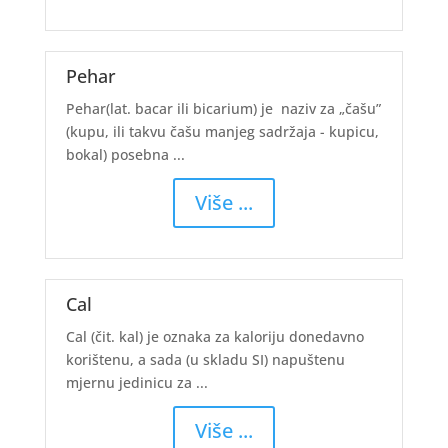
Pehar
Pehar(lat. bacar ili bicarium) je naziv za „čašu”
(kupu, ili takvu čašu manjeg sadržaja - kupicu,
bokal) posebna ...
Više ...
Cal
Cal (čit. kal) je oznaka za kaloriju donedavno
korištenu, a sada (u skladu SI) napuštenu
mjernu jedinicu za ...
Više ...