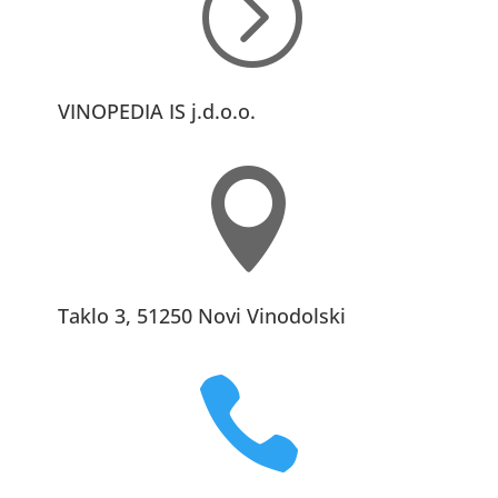
=
VINOPEDIA IS j.d.o.o.

Taklo 3, 51250 Novi Vinodolski
