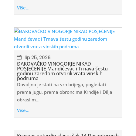
Više...
lip 25, 2026
ĐAKOVAČKO VINOGORJE NIKAD
POSJEĆENIJE Mandićevac i Trnava šestu
godinu zaredom otvorili vrata vinskih
podruma
Dovoljno je stati na vrh brijega, pogledati
prema jugu, prema obroncima Krndije i Dilja
obraslim...
Više...
Kvarner potvrdio klasu: čak 14 Decanterovih