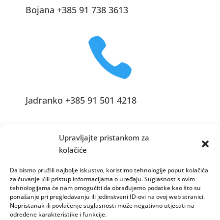
Bojana +385 91 738 3613

Jadranko +385 91 501 4218

Upravljajte pristankom za
kolačiće
Da bismo pružili najbolje iskustvo, koristimo tehnologije poput kolačića
za čuvanje i/ili pristup informacijama o uređaju. Suglasnost s ovim
tehnologijama će nam omogućiti da obrađujemo podatke kao što su
info@vinopedia.hr
ponašanje pri pregledavanju ili jedinstveni ID-ovi na ovoj web stranici.
Nepristanak ili povlačenje suglasnosti može negativno utjecati na
određene karakteristike i funkcije.