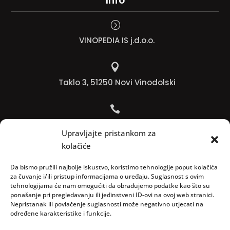
Info
=
VINOPEDIA IS j.d.o.o.

Taklo 3, 51250 Novi Vinodolski

Bojana +385 91 738 3613
Upravljajte pristankom za
kolačiće

Jadranko +385 91 501 4218
Da bismo pružili najbolje iskustvo, koristimo tehnologije poput kolačića
za čuvanje i/ili pristup informacijama o uređaju. Suglasnost s ovim
tehnologijama će nam omogućiti da obrađujemo podatke kao što su

ponašanje pri pregledavanju ili jedinstveni ID-ovi na ovoj web stranici.
Nepristanak ili povlačenje suglasnosti može negativno utjecati na
info@vinopedia.hr
određene karakteristike i funkcije.