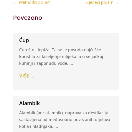
←
Prethodni pojam
Sljedeći pojam
→
Povezano
Ćup
Ćup što i lopiža. Ta se je posuda najčešće
koristila za kiseljenje mlijeka, a u seljačkoj
kuhinji i zaponudu vode, ...
VIŠE ...
Alambik
Alambik (ar.: al-imbik), naprava za destilaciju
sastavljena od međusobno povezanih dijelova
kotla i hladnjaka. ...