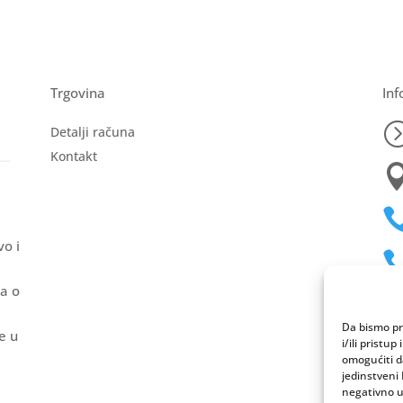
Trgovina
Inf
Detalji računa
Kontakt
vo i
ja o

Da bismo pru
e u
i/ili prist
omogućiti d
jedinstveni 
negativno ut