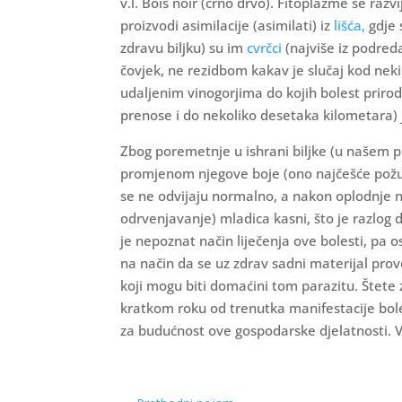
v.l. Bois noir (crno drvo). Fitoplazme se razvi
proizvodi asimilacije (asimilati) iz
lišća,
gdje 
zdravu biljku) su im
cvrčci
(najviše iz podreda
čovjek, ne rezidbom kakav je slučaj kod neki
udaljenim vinogorjima do kojih bolest prirod
prenose i do nekoliko desetaka kilometara) jo
Zbog poremetnje u ishrani biljke (u našem pr
promjenom njegove boje (ono najčešće požu
se ne odvijaju normalno, a nakon oplodnje 
odrvenjavanje) mladica kasni, što je razlog 
je nepoznat način liječenja ove bolesti, pa 
na način da se uz zdrav sadni materijal provodi
koji mogu biti domaćini tom parazitu. Štete 
kratkom roku od trenutka manifestacije bole
za budućnost ove gospodarske djelatnosti. V