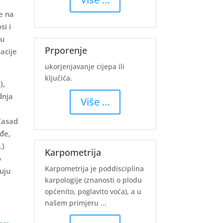
ne na
si i
u
Prporenje
acije
ukorjenjavanje cijepa ili
ključića.
),
dnja
Više ...
 Zasad
ođe,
.)
Karpometrija
o
Karpometrija je poddisciplina
uju
karpologije (znanosti o plodu
općenito, poglavito voća), a u
našem primjeru ...