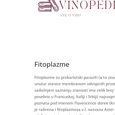
Fitoplazme
Fitoplazme su prokariotski paraziti (a to zna
unutar stanice membranom odvojenih prosto
sadašnjem saznanju znanosti ima velik broj 
posebno u Francuskoj, Italiji i Srbiji) najras
poznata pod imenom Flavescence doree (krati
je raširena i fitoplazmoza v.l. nazvana Aster