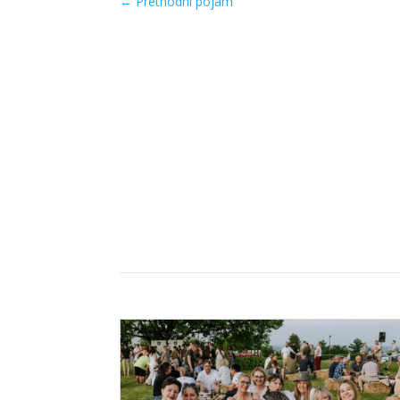
←
Prethodni pojam