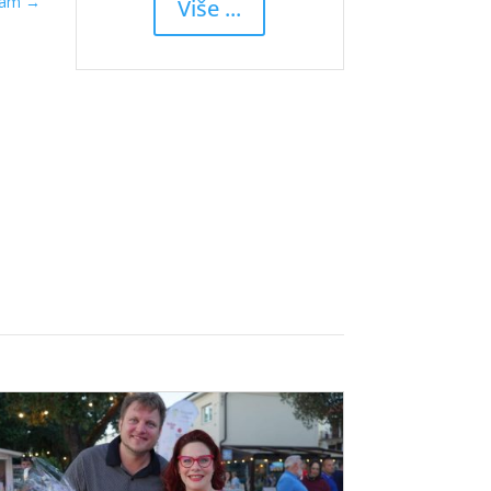
jam
→
Više ...