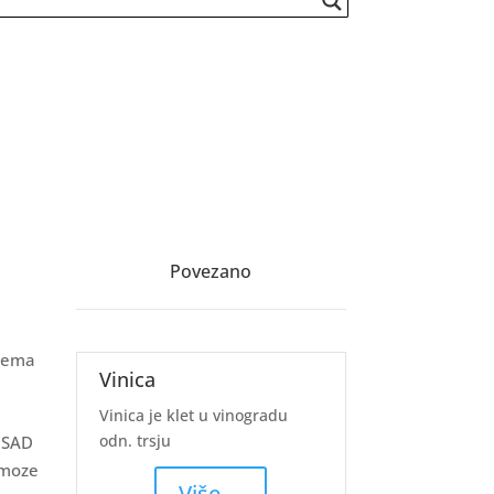
Povezano
prema
Vinica
Vinica je klet u vinogradu
odn. trsju
u SAD
azmoze
Više ...