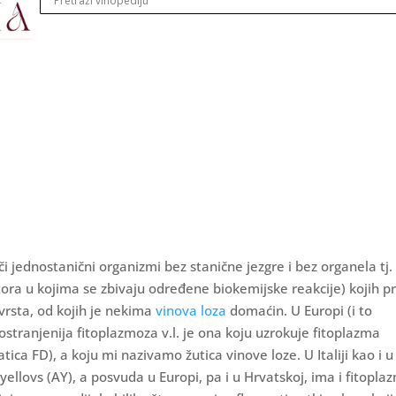
či jednostanični organizmi bez stanične jezgre i bez organela tj.
ra u kojima se zbivaju određene biokemijske reakcije) kojih 
vrsta, od kojih je nekima
vinova loza
domaćin. U Europi (i to
prostranjenija fitoplazmoza v.l. je ona koju uzrokuje fitoplazma
ca FD), a koju mi nazivamo žutica vinove loze. U Italiji kao i 
 yellovs (AY), a posvuda u Europi, pa i u Hrvatskoj, ima i fitopl