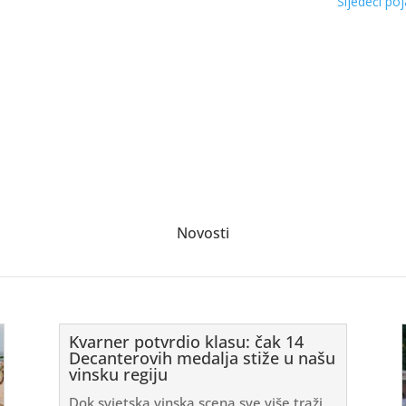
Sljedeći po
Novosti
Kvarner potvrdio klasu: čak 14
Decanterovih medalja stiže u našu
vinsku regiju
Dok svjetska vinska scena sve više traži