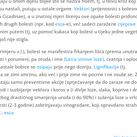
jaju u onom dijelu biljke što se naziva floem, tj. u tkivu kroz koji
su nastali, putuju u ostale organe.
Vektori
(prijenosnici s boles
 Cicadinae), a u znatnoj mjeri širenju ove opake bolesti pridono
h drugih bolesti (npr. kod
esca
-e), već sadeći zaražene
cijepove
nim putem (tj. uz pomoć kukaca koji bolest u tijeku jedne veget
š nije stigla.
imjeru v.l.), bolest se manifestira frkanjem lišća (prema unutra
ti i porumeni, pa otuda i ime
žutica vinove loze)
, cvatnja i oplo
nastale bobice se
osipaju
prije nego dozriju.
Lignifikacija
(tj.
da se zimi smrznu, ako već i prije zime ne pocrne i ne osuše se.
ostaju samo preventivne akcije (sprječavanje da do zaraze ne d
 i suzbijanje vektora i korov a (i divlje loze, slaka, koprive i dr
zbog drastičnog smanjenja uroda (i do 90%) i sušenja loze u vrl
sti (2-3 godine) zabrinjavaju vinogradare, koji opravdano strah
.:
esca