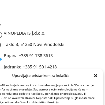
o
VINOPEDIA IS j.d.o.o.
=
Taklo 3, 51250 Novi Vinodolski

Bojana +385 91 738 3613

Jadranko +385 91 501 4218

Upravljajte pristankom za kolačiće
info@vinopedia.hr
žili najbolje iskustvo, koristimo tehnologije poput kolačića za čuvanje
up informacijama o uređaju. Suglasnost s ovim tehnologijama će nam
a obrađujemo podatke kao što su ponašanje pri pregledavanju ili
ID-ovi na ovoj web stranici. Nepristanak ili povlačenje suglasnosti može
jecati na određene karakteristike i funkcije.