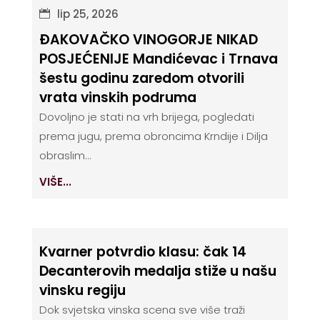
lip 25, 2026
ĐAKOVAČKO VINOGORJE NIKAD
POSJEĆENIJE Mandićevac i Trnava
šestu godinu zaredom otvorili
vrata vinskih podruma
Dovoljno je stati na vrh brijega, pogledati
prema jugu, prema obroncima Krndije i Dilja
obraslim...
VIŠE...
Kvarner potvrdio klasu: čak 14
Decanterovih medalja stiže u našu
vinsku regiju
Dok svjetska vinska scena sve više traži