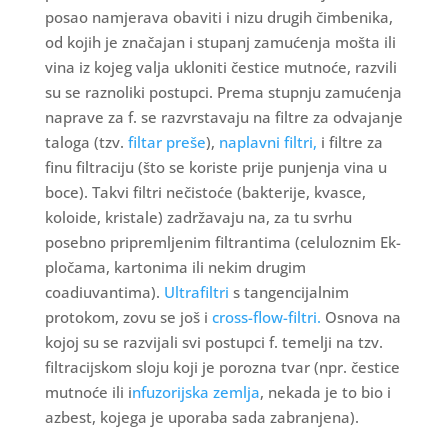
posao namjerava obaviti i nizu drugih čimbenika,
od kojih je značajan i stupanj zamućenja mošta ili
vina iz kojeg valja ukloniti čestice mutnoće, razvili
su se raznoliki postupci. Prema stupnju zamućenja
naprave za f. se razvrstavaju na filtre za odvajanje
taloga (tzv.
filtar preše
),
naplavni filtri,
i filtre za
finu filtraciju (što se koriste prije punjenja vina u
boce). Takvi filtri nečistoće (bakterije, kvasce,
koloide, kristale) zadržavaju na, za tu svrhu
posebno pripremljenim filtrantima (celuloznim Ek-
pločama, kartonima ili nekim drugim
coadiuvantima).
Ultrafiltri
s tangencijalnim
protokom, zovu se još i
cross-flow-filtri.
Osnova na
kojoj su se razvijali svi postupci f. temelji na tzv.
filtracijskom sloju koji je porozna tvar (npr. čestice
mutnoće ili i
nfuzorijska zemlja
, nekada je to bio i
azbest, kojega je uporaba sada zabranjena).