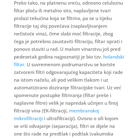
Preko tako, na platnenu vreću, odnosno celuloznu
filtar ploču ili metalno sito, naplavljene tvari
prolazi tekućina koja se filtrira, pa se u tijeku
filtracije taj sloj povećava (naplavljivanjem
nečistoće vina), čime slabi moć filtracije, zbog
čega je potrebno zaustaviti filtraciju, filtar oprati i
ponovo staviti u rad. U malom vinarstvu još pred
pedesetak godina najpoznatiji je bio tzv.
holandski
filtar.
U suvremenom podrumarstvu se koriste
zatvoreni filtri odgovarajućeg kapaciteta koji rade
na istom načelu, ali pod velikim tlakom i uz
automatizirano doziranje filtracijske tvari. Uz već
spomenute postupke filtriranja (filtar preše i
naplavne filtre) velik je napredak učinjen u finoj
filtraciji vina (EK-filtraciji,
membranskoj
mikrofiltraciji
i ultrafiltraciji). Ovisno o sili kojom
se vrši odvajanje (separacija), filtri se dijele na
one što rade na predtlak i podtlak (vakumska